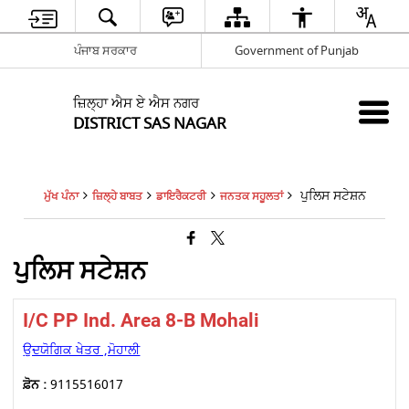
ਪੰਜਾਬ ਸਰਕਾਰ
Government of Punjab
ਜ਼ਿਲ੍ਹਾ ਐਸ ਏ ਐਸ ਨਗਰ
DISTRICT SAS NAGAR
ਪੁਲਿਸ ਸਟੇਸ਼ਨ
ਮੁੱਖ ਪੰਨਾ
ਜ਼ਿਲ੍ਹੇ ਬਾਬਤ
ਡਾਇਰੈਕਟਰੀ
ਜਨਤਕ ਸਹੂਲਤਾਂ
ਪੁਲਿਸ ਸਟੇਸ਼ਨ
I/C PP Ind. Area 8-B Mohali
ਉਦਯੋਗਿਕ ਖੇਤਰ ,ਮੋਹਾਲੀ
ਫ਼ੋਨ :
9115516017