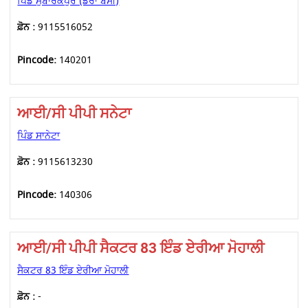
ਪਿੰਡ ਮੁਬਾਰਕਪੁਰ (ਡੇਰਾ ਬੱਸੀ)
ਫ਼ੋਨ :
9115516052
Pincode:
140201
ਆਈ/ਸੀ ਪੀਪੀ ਸਨੇਟਾ
ਪਿੰਡ ਸਾਨੇਟਾ
ਫ਼ੋਨ :
9115613230
Pincode:
140306
ਆਈ/ਸੀ ਪੀਪੀ ਸੈਕਟਰ 83 ਇੰਡ ਏਰੀਆ ਮੋਹਾਲੀ
ਸੈਕਟਰ 83 ਇੰਡ ਏਰੀਆ ਮੋਹਾਲੀ
ਫ਼ੋਨ :
-