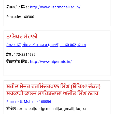
ਵੈੱਬਸਾਈਟ ਲਿੰਕ :
http://www.iisermohali.ac.in/
Pincode:
140306
ਨਾਇਪਰ ਮੋਹਾਲੀ
ਸੈਕਟਰ 67, ਐਸ.ਏ.ਐਸ. ਨਗਰ (ਮੋਹਾਲੀ) - 160 062, ਪੰਜਾਬ
ਫ਼ੋਨ :
172-2214682
ਵੈੱਬਸਾਈਟ ਲਿੰਕ :
http://www.niper.nic.in/
ਸ਼ਹੀਦ ਮੇਜਰ ਹਰਮਿੰਦਰਪਾਲ ਸਿੰਘ (ਸ਼ੌਰਿਆ ਚੱਕਰ)
ਸਰਕਾਰੀ ਕਾਲਜ ਸਾਹਿਬਜ਼ਾਦਾ ਅਜੀਤ ਸਿੰਘ ਨਗਰ
Phase - 6, Mohali - 160056
ਈ-ਮੇਲ :
principal[dot]gcmohali[at]gmail[dot]com