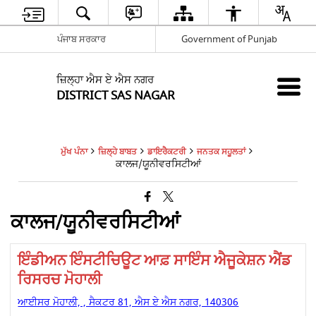
ਪੰਜਾਬ ਸਰਕਾਰ
Government of Punjab
ਜ਼ਿਲ੍ਹਾ ਐਸ ਏ ਐਸ ਨਗਰ
DISTRICT SAS NAGAR
ਮੁੱਖ ਪੰਨਾ
ਜ਼ਿਲ੍ਹੇ ਬਾਬਤ
ਡਾਇਰੈਕਟਰੀ
ਜਨਤਕ ਸਹੂਲਤਾਂ
ਕਾਲਜ/ਯੂਨੀਵਰਸਿਟੀਆਂ
ਕਾਲਜ/ਯੂਨੀਵਰਸਿਟੀਆਂ
ਇੰਡੀਅਨ ਇੰਸਟੀਚਿਊਟ ਆਫ਼ ਸਾਇੰਸ ਐਜੂਕੇਸ਼ਨ ਐਂਡ
ਰਿਸਰਚ ਮੋਹਾਲੀ
ਆਈਸਰ ਮੋਹਾਲੀ, , ਸੈਕਟਰ 81, ਐਸ ਏ ਐਸ ਨਗਰ, 140306