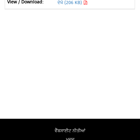
ਦੇਖੋ (206 KB)
ਵੈੱਬਸਾਈਟ ਨੀਤੀਆਂ
ਮਦਦ