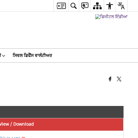
ੀ
ਸਿਵਲ ਡਿਫੈਂਸ ਵਾਲੰਟੀਅਰ
View / Download