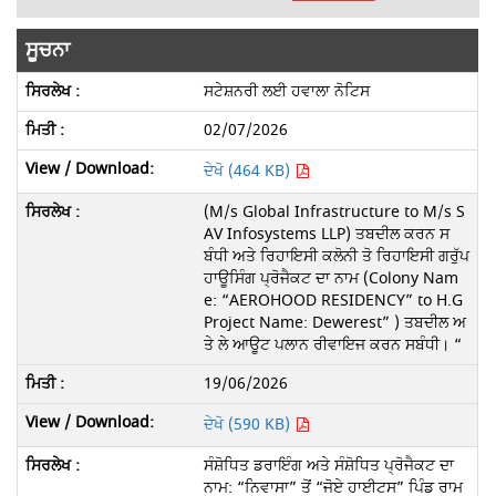
ਸੂਚਨਾ
ਸਟੇਸ਼ਨਰੀ ਲਈ ਹਵਾਲਾ ਨੋਟਿਸ
02/07/2026
ਦੇਖੋ (464 KB)
(M/s Global Infrastructure to M/s S
AV Infosystems LLP) ਤਬਦੀਲ ਕਰਨ ਸ
ਬੰਧੀ ਅਤੇ ਰਿਹਾਇਸੀ ਕਲੋਨੀ ਤੋ ਰਿਹਾਇਸੀ ਗਰੁੱਪ
ਹਾਊਸਿੰਗ ਪ੍ਰੋਜੈਕਟ ਦਾ ਨਾਮ (Colony Nam
e: “AEROHOOD RESIDENCY” to H.G
Project Name: Dewerest” ) ਤਬਦੀਲ ਅ
ਤੇ ਲੇ ਆਊਟ ਪਲਾਨ ਰੀਵਾਇਜ ਕਰਨ ਸਬੰਧੀ। “
19/06/2026
ਦੇਖੋ (590 KB)
ਸੰਸ਼ੋਧਿਤ ਡਰਾਇੰਗ ਅਤੇ ਸੰਸ਼ੋਧਿਤ ਪ੍ਰੋਜੈਕਟ ਦਾ
ਨਾਮ: “ਨਿਵਾਸਾ” ਤੋਂ “ਜੋਏ ਹਾਈਟਸ” ਪਿੰਡ ਰਾਮ