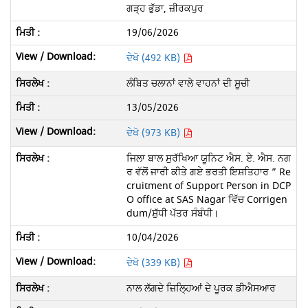
ਗੜ੍ਹ ਭੁੱਡਾ, ਜ਼ੀਰਕਪੁਰ
19/06/2026
ਦੇਖੋ (492 KB)
ਲੰਬਿਤ ਚਲਾਨਾਂ ਵਾਲੇ ਵਾਹਨਾਂ ਦੀ ਸੂਚੀ
13/05/2026
ਦੇਖੋ (973 KB)
ਜਿਲਾ ਬਾਲ ਸੁਰੱਖਿਆ ਯੂਨਿਟ ਐਸ. ਏ. ਐਸ. ਨਗ
ਰ ਵੱਲੋਂ ਜਾਰੀ ਕੀਤੇ ਗਏ ਭਰਤੀ ਇਸ਼ਤਿਹਾਰ ” Re
cruitment of Support Person in DCP
O office at SAS Nagar ਵਿੱਚ Corrigen
dum/ਸ਼ੁੱਧੀ ਪੱਤਰ ਸੰਬੰਧੀ।
10/04/2026
ਦੇਖੋ (339 KB)
ਨਾਲ ਲੱਗਦੇ ਜ਼ਿਲ੍ਹਿਆਂ ਦੇ ਪੂਰਕ ਡੀਐਸਆਰ