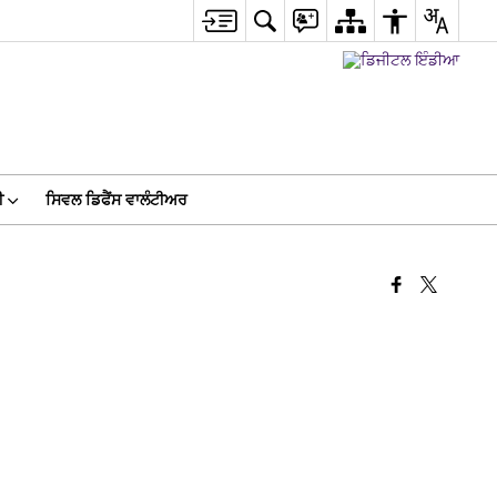
ੀ
ਸਿਵਲ ਡਿਫੈਂਸ ਵਾਲੰਟੀਅਰ